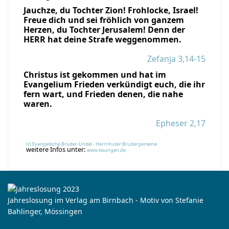
Jauchze, du Tochter Zion! Frohlocke, Israel!
Freue dich und sei fröhlich von ganzem
Herzen, du Tochter Jerusalem! Denn der
HERR hat deine Strafe weggenommen.
Zefanja 3,14-15
Christus ist gekommen und hat im
Evangelium Frieden verkündigt euch, die ihr
fern wart, und Frieden denen, die nahe
waren.
Epheser 2,17
(c) Evangelische Brüder-Unität - Herrnhuter Brüdergemeine
weitere Infos unter:
www.losungen.de
Jahreslosung im Verlag am Birnbach - Motiv von Stefanie
Bahlinger, Mössingen