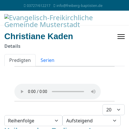
03727/612217
info@freiberg-baptisten.de
Christiane Kaden
Details
Predigten
Serien
Anzeige #
- Sortierung wählen -
- Richtung wählen -