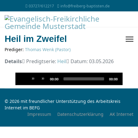
03727/612217
info@freiberg-baptisten.de
Heil im Zweifel
Prediger:
Thomas Wenk (Pastor)
Details
Predigtserie:
Heil
Datum: 03.05.2026
Audio-
30
30
00:00
00:00
Player
© 2026 mit freundlicher Unterstützung des Arbeitskreis
Internet im BEFG
Impressum
Datenschutzerklärung
AK Internet