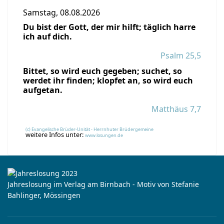
Samstag, 08.08.2026
Du bist der Gott, der mir hilft; täglich harre
ich auf dich.
Psalm 25,5
Bittet, so wird euch gegeben; suchet, so
werdet ihr finden; klopfet an, so wird euch
aufgetan.
Matthäus 7,7
(c) Evangelische Brüder-Unität - Herrnhuter Brüdergemeine
weitere Infos unter:
www.losungen.de
Jahreslosung im Verlag am Birnbach - Motiv von Stefanie
Bahlinger, Mössingen