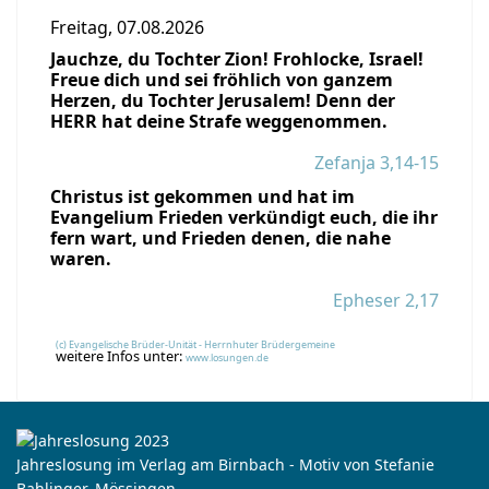
Freitag, 07.08.2026
Jauchze, du Tochter Zion! Frohlocke, Israel!
Freue dich und sei fröhlich von ganzem
Herzen, du Tochter Jerusalem! Denn der
HERR hat deine Strafe weggenommen.
Zefanja 3,14-15
Christus ist gekommen und hat im
Evangelium Frieden verkündigt euch, die ihr
fern wart, und Frieden denen, die nahe
waren.
Epheser 2,17
(c) Evangelische Brüder-Unität - Herrnhuter Brüdergemeine
weitere Infos unter:
www.losungen.de
Jahreslosung im Verlag am Birnbach - Motiv von Stefanie
Bahlinger, Mössingen