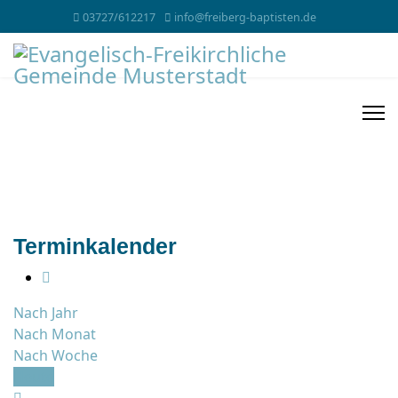
03727/612217
info@freiberg-baptisten.de
Terminkalender
Nach Jahr
Nach Monat
Nach Woche
Heute