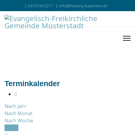
03727/612217
info@freiberg-baptisten.de
Terminkalender
Nach Jahr
Nach Monat
Nach Woche
Heute