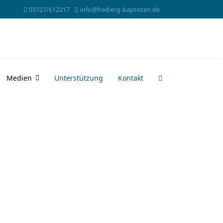
03727/612217
info@freiberg-baptisten.de
Medien
Unterstützung
Kontakt